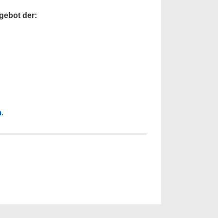
gebot der:
m
.