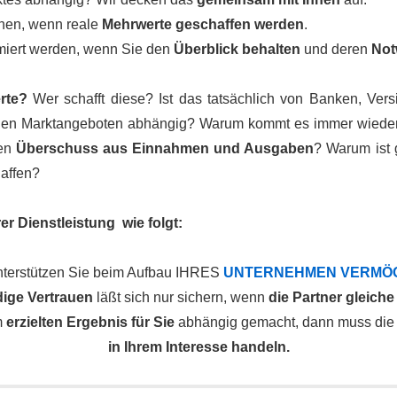
ehen, wenn reale
Mehrwerte geschaffen werden
.
imiert werden, wenn Sie den
Überblick behalten
und deren
Not
rte?
Wer schafft diese? Ist das tatsächlich von Banken, Vers
igen Marktangeboten abhängig? Warum kommt es immer wieder z
en
Überschuss aus Einnahmen und Ausgaben
? Warum ist
affen?
r Dienstleistung wie folgt:
nterstützen Sie beim Aufbau IHRES
UNTERNEHMEN VERMÖ
ige Vertrauen
läßt sich nur sichern, wenn
die Partner gleiche
m
erzielten Ergebnis für Sie
abhängig gemacht, dann muss die 
in Ihrem Interesse handeln.