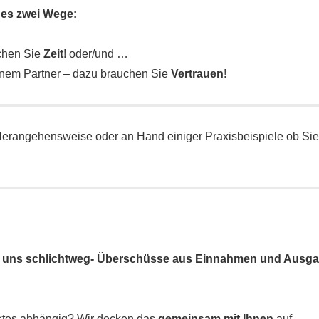
t es zwei Wege:
uchen Sie
Zeit
! oder/und …
inem Partner – dazu brauchen Sie
Vertrauen
!
Herangehensweise oder an Hand einiger Praxisbeispiele ob Sie
und uns schlichtweg- Überschüsse aus Einnahmen und Ausgab
ktes abhängig? Wir decken das
gemeinsam mit Ihnen
auf.