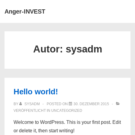
↓
Anger-INVEST
Zum
Inhalt
Main
Navigation
Autor:
sysadm
Hello world!
BY
SYSADM
POSTED ON
30. DEZEMBER 2015
VERÖFFENTLICHT IN
UNCATEGORIZED
Welcome to WordPress. This is your first post. Edit
or delete it, then start writing!